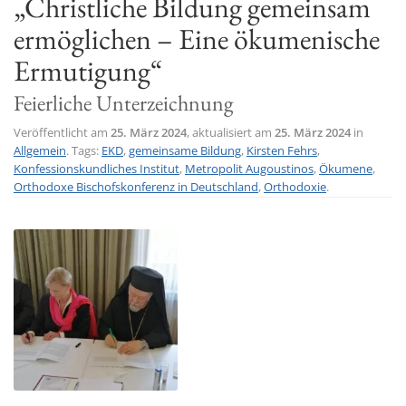
„Christliche Bildung gemeinsam
t
ermöglichen – Eine ökumenische
i
Ermutigung“
o
n
Feierliche Unterzeichnung
Veröffentlicht am
25. März 2024
, aktualisiert am
25. März 2024
in
Allgemein
. Tags:
EKD
,
gemeinsame Bildung
,
Kirsten Fehrs
,
Konfessionskundliches Institut
,
Metropolit Augoustinos
,
Ökumene
,
Orthodoxe Bischofskonferenz in Deutschland
,
Orthodoxie
.