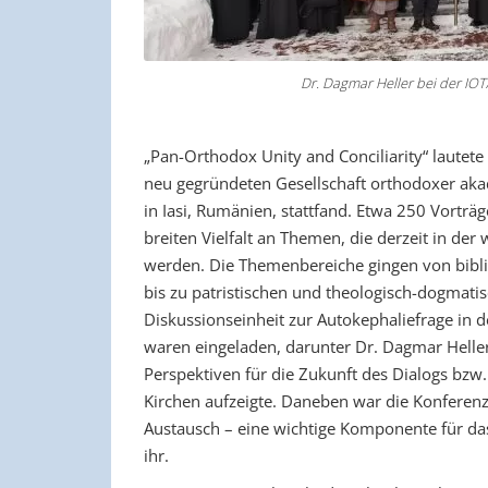
Dr. Dagmar Heller bei der IOTA-Konfere
„Pan-Orthodox Unity and Conciliarity“ lautete
neu gegründeten Gesellschaft orthodoxer aka
in Iasi, Rumänien, stattfand. Etwa 250 Vorträge
breiten Vielfalt an Themen, die derzeit in der
werden. Die Themenbereiche gingen von bibli
bis zu patristischen und theologisch-dogmati
Diskussionseinheit zur Autokephaliefrage in
waren eingeladen, darunter Dr. Dagmar Heller,
Perspektiven für die Zukunft des Dialogs bzw
Kirchen aufzeigte. Daneben war die Konferen
Austausch – eine wichtige Komponente für da
ihr.