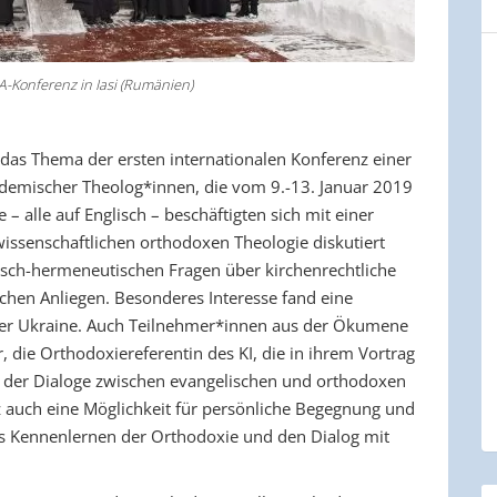
nz in Iasi (Rumänien)
 das Thema der ersten internationalen Konferenz einer
demischer Theolog*innen, die vom 9.-13. Januar 2019
 – alle auf Englisch – beschäftigten sich mit einer
 wissenschaftlichen orthodoxen Theologie diskutiert
sch-hermeneutischen Fragen über kirchenrechtliche
schen Anliegen. Besonderes Interesse fand eine
 der Ukraine. Auch Teilnehmer*innen aus der Ökumene
 die Orthodoxiereferentin des KI, die in ihrem Vortrag
. der Dialoge zwischen evangelischen und orthodoxen
z auch eine Möglichkeit für persönliche Begegnung und
s Kennenlernen der Orthodoxie und den Dialog mit