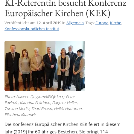
KI-Referentin besucht Konferenz
t
Europäischer Kirchen (KEK)
i
o
Veröffentlicht am
12. April 2019
in
Allgemein
. Tags:
Europa
,
Kirche
,
Konfessionskundliches Institut
.
n
Photo: Naveen Qayyum/KEK (v.l.n.r): Peter
Pavlovic, Katerina Pekridou, Dagmar Heller,
Torsten Moritz, Shari Brown, Heikki Huttunen,
Elizabeta Kitanovic
Die Konferenz Europäischer Kirchen KEK feiert in diesem
Jahr (2019) ihr 60jähriges Bestehen. Sie bringt 114