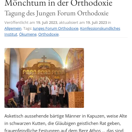
Mönchtum in der Orthodoxie
t
Tagung des Jungen Forum Orthodoxie
i
o
Veröffentlicht am
19. Juli 2023
, aktualisiert am
19. Juli 2023
in
Allgemein
. Tags:
Junges Forum Orthodoxie
,
Konfessionskundliches
n
Institut
,
Ökumene
,
Orthodoxie
.
Asketisch aussehende bärtige Männer in Kapuzen, weise Alte
in schwarzen Kutten, die Gläubigen geistlichen Rat geben,
frauenfeindliche Festungen auf dem Berg Athos … das sind