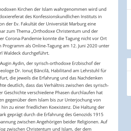
rthodoxen Kirchen der Islam wahrgenommen wird und
xiereferat des Konfessionskundlichen Instituts in
n der Ev. Fakultät der Universität Marburg eine
mar zum Thema „Orthodoxe Christentum und der
 der Corona-Pandemie konnte die Tagung nicht vor Ort
m Programm als Online-Tagung am 12. Juni 2020 unter
rl Waldeck durchgeführt.
ugin Aydin, der syrisch-orthodoxe Erzbischof der
loge Dr. Ionuţ Băncilă, Habilitand am Lehrstuhl für
furt, die jeweils die Erfahrung und das Nachdenken
hte deutlich, dass das Verhältnis zwischen des syrisch-
r Geschichte verschiedene Phasen durchlaufen hat
sten gegenüber dem Islam bis zur Unterjochung von
hin zu einer friedlichen Koexistenz. Die Haltung der
tark geprägt durch die Erfahrung des Genozids 1915
annung zwischen Angehörigen beider Religionen. Auf
alog zwischen Christentum und Islam, der dem