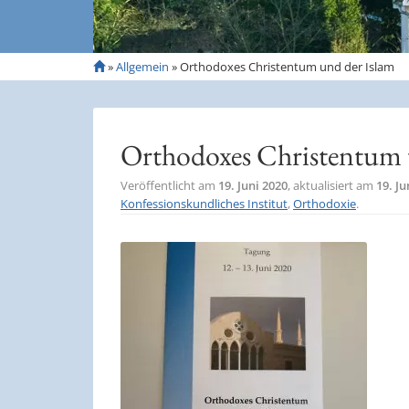
S
»
Allgemein
»
Orthodoxes Christentum und der Islam
t
a
r
t
Orthodoxes Christentum 
s
e
Veröffentlicht am
19. Juni 2020
, aktualisiert am
19. Ju
i
Konfessionskundliches Institut
,
Orthodoxie
.
t
e