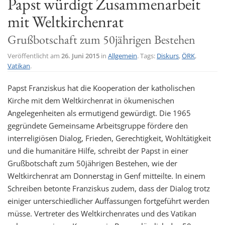
Papst würdigt Zusammenarbeit
t
mit Weltkirchenrat
i
Grußbotschaft zum 50jährigen Bestehen
o
n
Veröffentlicht am
26. Juni 2015
in
Allgemein
. Tags:
Diskurs
,
ÖRK
,
Vatikan
.
Papst Franziskus hat die Kooperation der katholischen
Kirche mit dem Weltkirchenrat in ökumenischen
Angelegenheiten als ermutigend gewürdigt. Die 1965
gegründete Gemeinsame Arbeitsgruppe fördere den
interreligiösen Dialog, Frieden, Gerechtigkeit, Wohltätigkeit
und die humanitäre Hilfe, schreibt der Papst in einer
Grußbotschaft zum 50jährigen Bestehen, wie der
Weltkirchenrat am Donnerstag in Genf mitteilte. In einem
Schreiben betonte Franziskus zudem, dass der Dialog trotz
einiger unterschiedlicher Auffassungen fortgeführt werden
müsse. Vertreter des Weltkirchenrates und des Vatikan