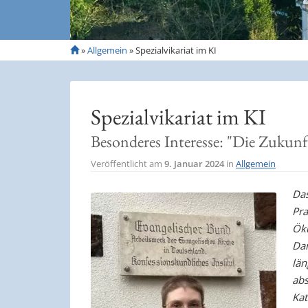
S
»
Allgemein
»
Spezialvikariat im KI
t
a
r
t
Spezialvikariat im KI
s
e
Besonderes Interesse: "Die Zukunf
i
t
Veröffentlicht am
9. Januar 2024
in
Allgemein
e
Das
Pra
Ök
Dar
län
abs
Kat