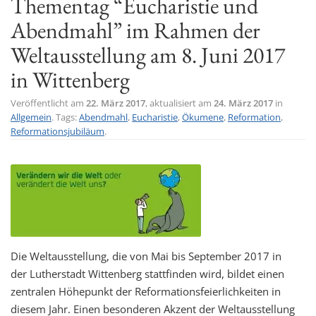
Thementag “Eucharistie und
t
Abendmahl” im Rahmen der
i
Weltausstellung am 8. Juni 2017
o
n
in Wittenberg
Veröffentlicht am
22. März 2017
, aktualisiert am
24. März 2017
in
Allgemein
. Tags:
Abendmahl
,
Eucharistie
,
Ökumene
,
Reformation
,
Reformationsjubiläum
.
Die Weltausstellung, die von Mai bis September 2017 in
der Lutherstadt Wittenberg stattfinden wird, bildet einen
zentralen Höhepunkt der Reformationsfeierlichkeiten in
diesem Jahr. Einen besonderen Akzent der Weltausstellung