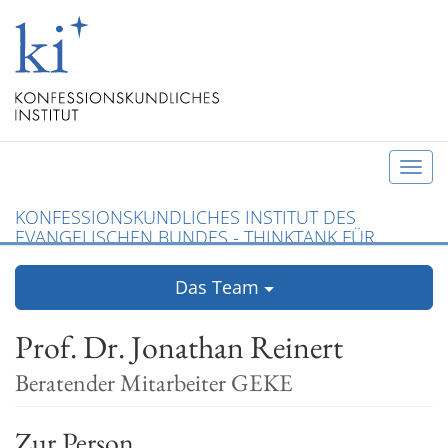
T
o
KONFESSIONSKUNDLICHES INSTITUT DES
g
EVANGELISCHEN BUNDES - THINKTANK FÜR
g
CHRISTLICHE KONFESSIONEN UND ÖKUMENE
l
Das Team
e
n
Prof. Dr. Jonathan Reinert
a
v
Beratender Mitarbeiter GEKE
i
g
Zur Person
a