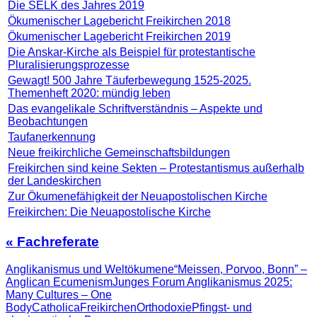
Die SELK des Jahres 2019
Ökumenischer Lagebericht Freikirchen 2018
Ökumenischer Lagebericht Freikirchen 2019
Die Anskar-Kirche als Beispiel für protestantische
Pluralisierungsprozesse
Gewagt! 500 Jahre Täuferbewegung 1525-2025.
Themenheft 2020: mündig leben
Das evangelikale Schriftverständnis – Aspekte und
Beobachtungen
Taufanerkennung
Neue freikirchliche Gemeinschaftsbildungen
Freikirchen sind keine Sekten – Protestantismus außerhalb
der Landeskirchen
Zur Ökumenefähigkeit der Neuapostolischen Kirche
Freikirchen: Die Neuapostolische Kirche
« Fachreferate
Anglikanismus und Weltökumene
“Meissen, Porvoo, Bonn” –
Anglican Ecumenism
Junges Forum Anglikanismus 2025:
Many Cultures – One
Body
Catholica
Freikirchen
Orthodoxie
Pfingst- und