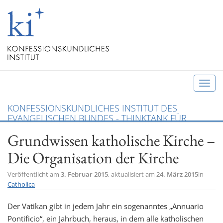
T
o
KONFESSIONSKUNDLICHES INSTITUT DES
g
EVANGELISCHEN BUNDES - THINKTANK FÜR
g
CHRISTLICHE KONFESSIONEN UND ÖKUMENE
Grundwissen katholische Kirche –
l
e
Die Organisation der Kirche
n
a
Veröffentlicht am
3. Februar 2015
, aktualisiert am
24. März 2015
in
Catholica
v
i
Der Vatikan gibt in jedem Jahr ein sogenanntes „Annuario
g
Pontificio“, ein Jahrbuch, heraus, in dem alle katholischen
a