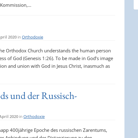
er Kommission,…
April 2020
in
Orthodoxie
 §1 The Orthodox Church understands the human person
ness of God (Genesis 1:26). To be made in God’s image
on and union with God in Jesus Christ, inasmuch as
ds und der Russisch-
 April 2020
in
Orthodoxie
napp 400jährige Epoche des russischen Zarentums,
der Anbindung und der Distanzierung zu den