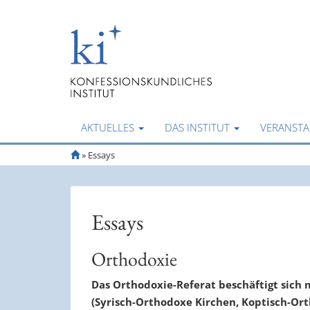
AKTUELLES
DAS INSTITUT
VERANST
S
»
Essays
t
a
r
t
Essays
s
e
i
Orthodoxie
t
e
Das Orthodoxie-Referat beschäftigt sich 
(Syrisch-Orthodoxe Kirchen, Koptisch-Ort