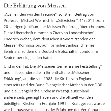
Die Erklärung von Meissen
t
i
„Aus Feinden wurden Freunde“, so ist ein Beitrag von
o
Professor Michael Weinrich in „Zeitzeichen“ (11/2011) zum
n
20-jährigen Jubiläum der Meissen-Erklärung überschrieben.
Diese Überschrift nimmt ein Zitat von Landesbischof
Friedrich Weber, dem deutschen Ko-Vorsitzenden der
Meissen-Kommission, auf, formuliert anlässlich eines
Seminars, zu dem die Deutsche Botschaft in London im
September eingeladen hatte.
Und in der Tat: Die „Meissener Gemeinsame Feststellung“
und insbesondere die in ihr enthaltene „Meissener
Erklärung“, auf die sich 1988 die Kirche von England
einerseits und der Bund Evangelischer Kirchen in der DDR
und die Evangelische Kirche in (West-)Deutschland
andererseits geeinigt haben und die offiziell von den
beteiligten Kirchen im Frühjahr 1991 in Kraft gesetzt wurde,
war herausgewachsen aus der Erfahrung der Versöhnung