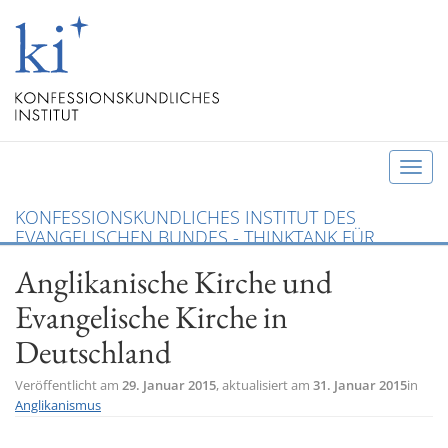
T
o
KONFESSIONSKUNDLICHES INSTITUT DES
g
EVANGELISCHEN BUNDES - THINKTANK FÜR
g
CHRISTLICHE KONFESSIONEN UND ÖKUMENE
Anglikanische Kirche und
l
e
Evangelische Kirche in
n
Deutschland
a
v
Veröffentlicht am
29. Januar 2015
, aktualisiert am
31. Januar 2015
in
i
Anglikanismus
g
a