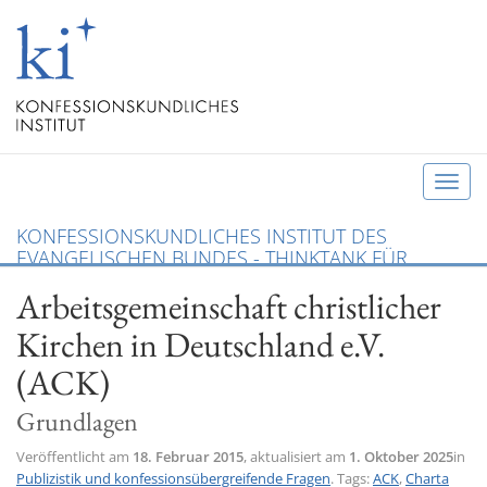
T
o
KONFESSIONSKUNDLICHES INSTITUT DES
g
EVANGELISCHEN BUNDES - THINKTANK FÜR
g
CHRISTLICHE KONFESSIONEN UND ÖKUMENE
Arbeitsgemeinschaft christlicher
l
e
Kirchen in Deutschland e.V.
n
(ACK)
a
v
Grundlagen
i
Veröffentlicht am
18. Februar 2015
, aktualisiert am
1. Oktober 2025
g
in
Publizistik und konfessionsübergreifende Fragen
. Tags:
ACK
,
Charta
a