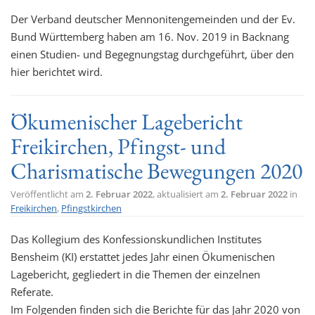
t
Der Verband deutscher Mennonitengemeinden und der Ev.
i
Bund Württemberg haben am 16. Nov. 2019 in Backnang
o
einen Studien- und Begegnungstag durchgeführt, über den
n
hier berichtet wird.
Ökumenischer Lagebericht
Freikirchen, Pfingst- und
Charismatische Bewegungen 2020
Veröffentlicht am
2. Februar 2022
, aktualisiert am
2. Februar 2022
in
Freikirchen
,
Pfingstkirchen
Das Kollegium des Konfessionskundlichen Institutes
Bensheim (KI) erstattet jedes Jahr einen Ökumenischen
Lagebericht, gegliedert in die Themen der einzelnen
Referate.
Im Folgenden finden sich die Berichte für das Jahr 2020 von