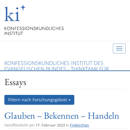
T
o
KONFESSIONSKUNDLICHES INSTITUT DES
g
EVANGELISCHEN BUNDES - THINKTANK FÜR
g
CHRISTLICHE KONFESSIONEN UND ÖKUMENE
Essays
l
e
n
Filtern nach Forschungsgebiet
a
v
Glauben – Bekennen – Handeln
i
g
Veröffentlicht am
17. Februar 2022
in
Freikirchen
a