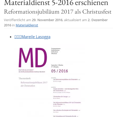
Materialdienst 5-2016 erschienen
t
Reformationsjubiläum 2017 als Christusfest
i
o
Veröffentlicht am
29. November 2016
, aktualisiert am
2. Dezember
2016
in
Materialdienst
n
Mareile Lasogga