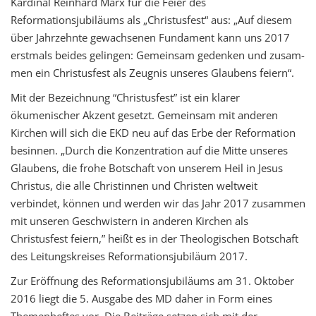
Kardinal Reinhard Marx für die Feier des
Reformationsjubiläums als „Christusfest“ aus: „Auf diesem
über Jahrzehnte gewachsenen Fundament kann uns 2017
erstmals beides gelingen: Gemeinsam gedenken und zusam­
men ein Christusfest als Zeugnis unseres Glaubens feiern“.
Mit der Bezeichnung “Christusfest” ist ein klarer
ökumenischer Akzent gesetzt. Gemeinsam mit anderen
Kirchen will sich die EKD neu auf das Erbe der Reformation
besinnen. „Durch die Konzentration auf die Mitte unseres
Glaubens, die frohe Botschaft von unserem Heil in Jesus
Christus, die alle Christinnen und Christen weltweit
verbindet, können und werden wir das Jahr 2017 zusammen
mit unseren Geschwistern in anderen Kirchen als
Christusfest feiern,” heißt es in der Theologischen Botschaft
des Leitungskreises Reformationsjubiläum 2017.
Zur Eröffnung des Reformationsjubiläums am 31. Oktober
2016 liegt die 5. Ausgabe des MD daher in Form eines
Themenheftes vor. Die Beiträge setzen sich mit der