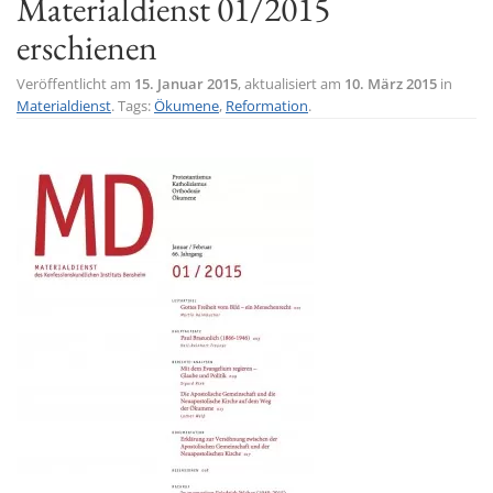
Materialdienst 01/2015
t
erschienen
i
o
Veröffentlicht am
15. Januar 2015
, aktualisiert am
10. März 2015
in
Materialdienst
. Tags:
Ökumene
,
Reformation
.
n