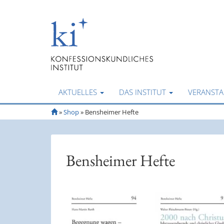
AKTUELLES
DAS INSTITUT
VERANST
S
»
Shop
» Bensheimer Hefte
t
a
r
t
Bensheimer Hefte
s
e
i
t
e