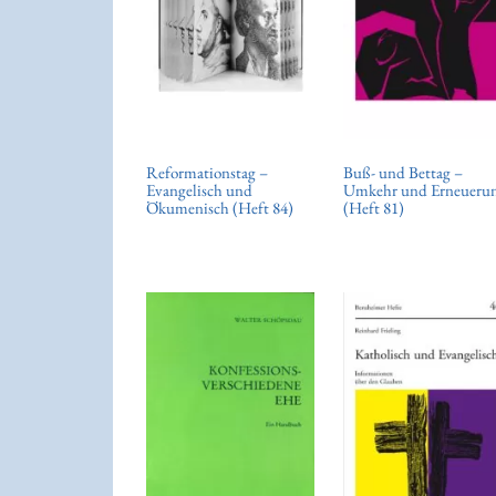
Reformationstag –
Buß- und Bettag –
Evangelisch und
Umkehr und Erneueru
Ökumenisch (Heft 84)
(Heft 81)