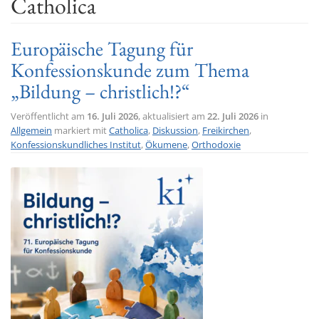
Catholica
t
i
Europäische Tagung für
o
Konfessionskunde zum Thema
n
„Bildung – christlich!?“
Veröffentlicht am
16. Juli 2026
, aktualisiert am
22. Juli 2026
in
Allgemein
markiert mit
Catholica
,
Diskussion
,
Freikirchen
,
Konfessionskundliches Institut
,
Ökumene
,
Orthodoxie