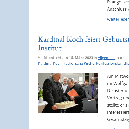
Evangelisc
Anschluss 
weiterlese
Kardinal Koch feiert Geburt
Institut
Veröffentlicht am
16. März 2023
in
Allgemein
markier
Kardinal Koch
,
katholische Kirche
,
Konfessionskundlic
Am Mittwoc
im Wolfgan
Dikasterium
Vortrag üb
stellte er
interessier
Geburtstag