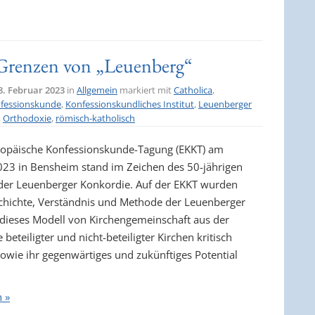
Grenzen von „Leuenberg“
8. Februar 2023
in
Allgemein
markiert mit
Catholica
,
fessionskunde
,
Konfessionskundliches Institut
,
Leuenberger
,
Orthodoxie
,
römisch-katholisch
ropäische Konfessionskunde-Tagung (EKKT) am
023 in Bensheim stand im Zeichen des 50-jährigen
der Leuenberger Konkordie. Auf der EKKT wurden
hichte, Verständnis und Methode der Leuenberger
dieses Modell von Kirchengemeinschaft aus der
 beteiligter und nicht-beteiligter Kirchen kritisch
sowie ihr gegenwärtiges und zukünftiges Potential
n »