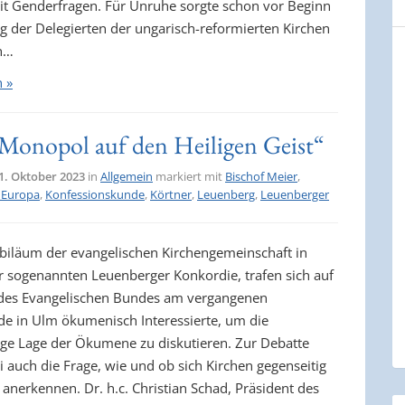
 Genderfragen. Für Unruhe sorgte schon vor Beginn
g der Delegierten der ungarisch-reformierten Kirchen
n…
n »
 Monopol auf den Heiligen Geist“
1. Oktober 2023
in
Allgemein
markiert mit
Bischof Meier
,
n Europa
,
Konfessionskunde
,
Körtner
,
Leuenberg
,
Leuenberger
biläum der evangelischen Kirchengemeinschaft in
r sogenannten Leuenberger Konkordie, trafen sich auf
des Evangelischen Bundes am vergangenen
 in Ulm ökumenisch Interessierte, um die
ge Lage der Ökumene zu diskutieren. Zur Debatte
i auch die Frage, wie und ob sich Kirchen gegenseitig
 anerkennen. Dr. h.c. Christian Schad, Präsident des