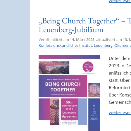
weiterlese
„Being Church Together“ – 
Leuenberg-Jubiläum
Veröffentlicht am
14. März 2023
, aktualisiert am
13. 
Konfessionskundliches Institut
,
Leuenberg
,
Ökumen
Unter dem 
2023 in De
anlässlich
statt. Übe
Reformiert
über Konse
Gemeinscha
weiterlese