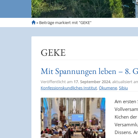
S
»
Beiträge markiert mit "GEKE"
t
a
r
t
GEKE
s
e
i
Mit Spannungen leben – 8.
t
e
Veröffentlicht am
17. September 2024
, aktualisiert 
Konfessionskundliches Institut
,
Ökumene
,
Sibiu
Am ersten
Vollversam
Kichen der
Versammlu
Dissens. A