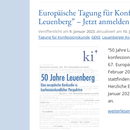
Europäische Tagung für Konf
Leuenberg” – Jetzt anmelden
Veröffentlicht am
9. Januar 2023
, aktualisiert am
10.
Tagung für Konfessionskunde
,
GEKE
,
Leuenberger Ko
“50 Jahre 
konfession
67. Europä
Februar 20
stattfinden
Herzliche 
Januar 202
an.
weiterlese