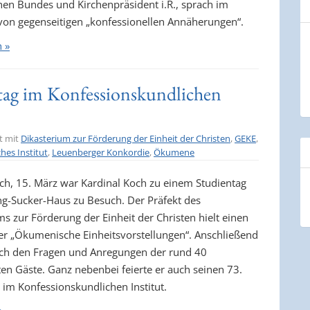
hen Bundes und Kirchenpräsident i.R., sprach im
von gegenseitigen „konfessionellen Annäherungen“.
n »
stag im Konfessionskundlichen
t mit
Dikasterium zur Förderung der Einheit der Christen
,
GEKE
,
hes Institut
,
Leuenberger Konkordie
,
Ökumene
h, 15. März war Kardinal Koch zu einem Studientag
g-Sucker-Haus zu Besuch. Der Präfekt des
s zur Förderung der Einheit der Christen hielt einen
er „Ökumenische Einheitsvorstellungen“. Anschließend
 sich den Fragen und Anregungen der rund 40
ten Gäste. Ganz nebenbei feierte er auch seinen 73.
 im Konfessionskundlichen Institut.