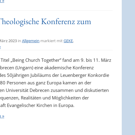
n »
Theologische Konferenz zum
März 2023
in
Allgemein
markiert mit
GEKE
,
e
Titel „Being Church Together” fand am 9. bis 11. März
brecen (Ungarn) eine akademische Konferenz
 des 50jährigen Jubiläums der Leuenberger Konkordie
r 80 Personen aus ganz Europa kamen an der
en Universität Debrecen zusammen und diskutierten
quenzen, Realitäten und Möglichkeiten der
ft Evangelischer Kirchen in Europa.
n »