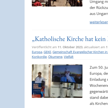
Umgang mit
der Rückzu
aus Ungar
weiterlese
„Katholische Kirche hat kein
Veröffentlicht am
11. Oktober 2023
, aktualisiert am
1
Europa
,
GEKE
,
Gemeinschaft Evangelischer Kirchen i
Konkordie
,
Ökumene
,
Vielfalt
Zum 50. Ju
Europa, de
Einladung 
Wochenende
gegenwärti
stand dabe
als Kirchen