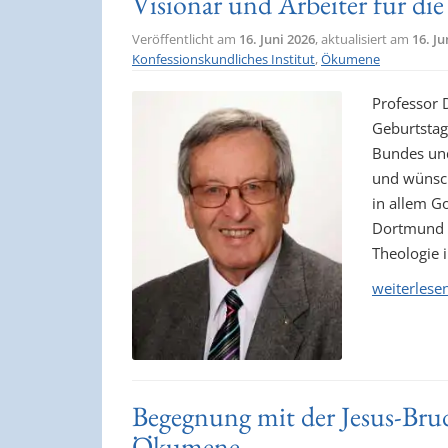
Visionär und Arbeiter für d
Veröffentlicht am
16. Juni 2026
, aktualisiert am
16. Ju
Konfessionskundliches Institut
,
Ökumene
Professor D
Geburtstag
Bundes und
und wünsc
in allem Go
Dortmund g
Theologie 
weiterlese
Begegnung mit der Jesus-Bru
Ökumene