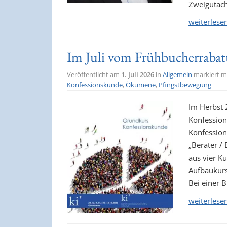
Zweigutach
weiterlese
Im Juli vom Frühbucherrabatt
Veröffentlicht am
1. Juli 2026
in
Allgemein
markiert m
Konfessionskunde
,
Ökumene
,
Pfingstbewegung
Im Herbst 
Konfession
Konfession
„Berater / 
aus vier K
Aufbaukurs
Bei einer 
weiterlese