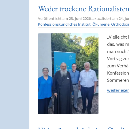
Weder trockene Rationalisten
Veröffentlicht am
23. Juni 2026
, aktualisiert am
24. Ju
Konfessionskundliches Institut
,
Ökumene
,
Orthodox
„Vielleicht
das, was m
man sucht“
Vortrag zu
zum Verhäl
Konfession
Sommeremp
weiterlese