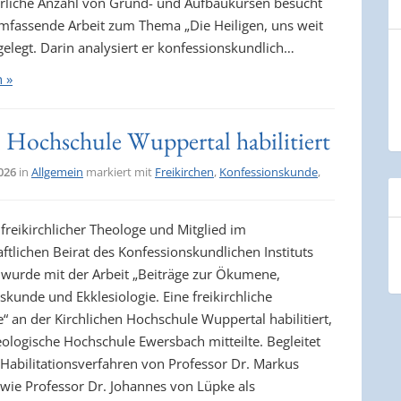
erliche Anzahl von Grund- und Aufbaukursen besucht
mfassende Arbeit zum Thema „Die Heiligen, uns weit
gelegt. Darin analysiert er konfessionskundlich…
n »
n Hochschule Wuppertal habilitiert
2026
in
Allgemein
markiert mit
Freikirchen
,
Konfessionskunde
,
 freikirchlicher Theologe und Mitglied im
ftlichen Beirat des Konfessionskundlichen Instituts
wurde mit der Arbeit „Beiträge zur Ökumene,
kunde und Ekklesiologie. Eine freikirchliche
“ an der Kirchlichen Hochschule Wuppertal habilitiert,
eologische Hochschule Ewersbach mitteilte. Begleitet
Habilitationsverfahren von Professor Dr. Markus
wie Professor Dr. Johannes von Lüpke als