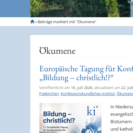
S
»
Beiträge markiert mit "Ökumene"
t
a
r
t
Ökumene
s
e
i
Europäische Tagung für Ko
t
„Bildung – christlich!?“
e
Veröffentlicht am
16. Juli 2026
, aktualisiert am
22. Jul
Freikirchen
,
Konfessionskundliches Institut
,
Ökumen
In Nieders
evangelisc
Bistümern 
und kathol