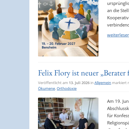
ursprünglic
an die Stel
Kooperativ
verbindend
weiterlese
Felix Flory ist neuer „Berate
Veröffentlicht am
13. Juli 2026
in
Allgemein
markiert 
Ökumene
,
Orthodoxie
Am 19. Jun
Abschlussk
für Konfess
Religionsp