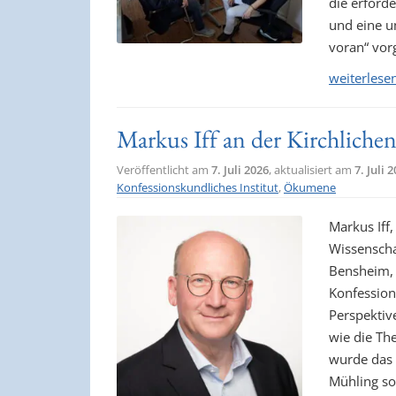
die erford
und eine u
voran“ vor
weiterlese
Markus Iff an der Kirchliche
Veröffentlicht am
7. Juli 2026
, aktualisiert am
7. Juli 
Konfessionskundliches Institut
,
Ökumene
Markus Iff,
Wissenscha
Bensheim, 
Konfessions
Perspektive
wie die Th
wurde das 
Mühling so