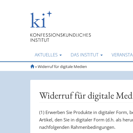
AKTUELLES
DAS INSTITUT
VERANST
S
»
Widerruf für digitale Medien
t
a
r
t
Widerruf für digitale Med
s
e
i
(1) Erwerben Sie Produkte in digitaler Form, 
t
Artikel, den Sie in digitaler Form (d.h. als he
e
nachfolgenden Rahmenbedingungen.