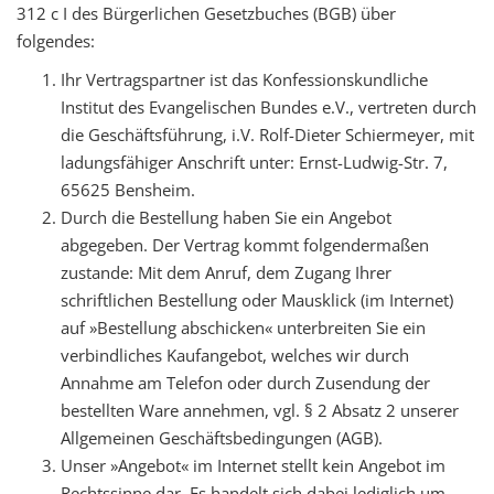
312 c I des Bürgerlichen Gesetzbuches (BGB) über
t
folgendes:
i
Ihr Vertragspartner ist das Konfessionskundliche
o
Institut des Evangelischen Bundes e.V., vertreten durch
n
die Geschäftsführung, i.V. Rolf-Dieter Schiermeyer, mit
ladungsfähiger Anschrift unter: Ernst-Ludwig-Str. 7,
65625 Bensheim.
Durch die Bestellung haben Sie ein Angebot
abgegeben. Der Vertrag kommt folgendermaßen
zustande: Mit dem Anruf, dem Zugang Ihrer
schriftlichen Bestellung oder Mausklick (im Internet)
auf »Bestellung abschicken« unterbreiten Sie ein
verbindliches Kaufangebot, welches wir durch
Annahme am Telefon oder durch Zusendung der
bestellten Ware annehmen, vgl. § 2 Absatz 2 unserer
Allgemeinen Geschäftsbedingungen (AGB).
Unser »Angebot« im Internet stellt kein Angebot im
Rechtssinne dar. Es handelt sich dabei lediglich um