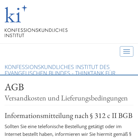
T
o
KONFESSIONSKUNDLICHES INSTITUT DES
g
EVANGELISCHEN BUNDES - THINKTANK FÜR
g
CHRISTLICHE KONFESSIONEN UND ÖKUMENE
AGB
l
e
Versandkosten und Lieferungsbedingungen
n
a
Informationsmitteilung nach § 312 c II BGB
v
i
Sollten Sie eine telefonische Bestellung getätigt oder im
g
Internet bestellt haben, informieren wir Sie hiermit gemäß §
a