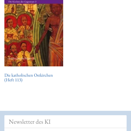
t
i
o
n
Die katholischen Ostkirchen
(Heft 113)
Newsletter des KI