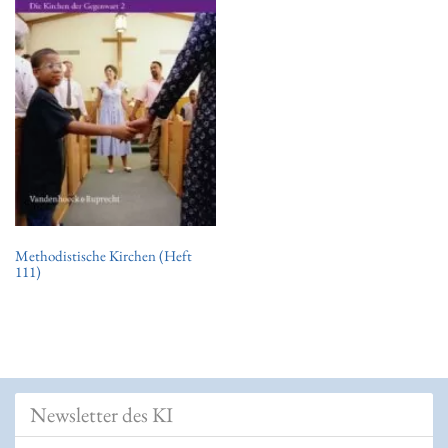
t
i
o
n
Methodistische Kirchen (Heft
111)
Newsletter des KI