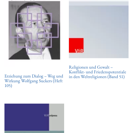
t
i
o
n
Religionen und Gewalt –
Konflikt- und Friedenspotentiale
Erziehung zum Dialog – Weg und
in den Weltreligionen (Band 51)
Wirkung Wolfgang Suckers (Heft
105)