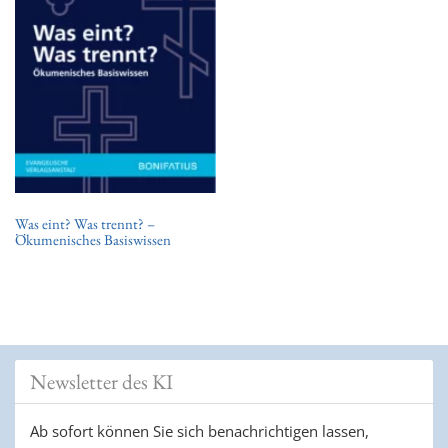
t
i
o
n
Was eint? Was trennt? –
Ökumenisches Basiswissen
Newsletter des KI
Ab sofort können Sie sich benachrichtigen lassen,