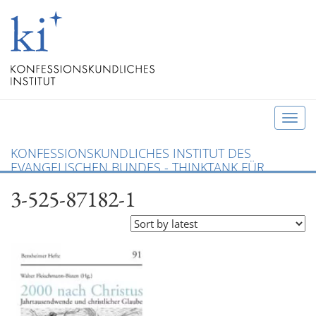
T
o
KONFESSIONSKUNDLICHES INSTITUT DES
g
EVANGELISCHEN BUNDES - THINKTANK FÜR
g
CHRISTLICHE KONFESSIONEN UND ÖKUMENE
3-525-87182-1
l
e
n
a
v
i
g
a