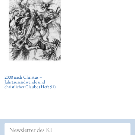
t
i
o
n
2000 nach Christus –
Jahrtausendwende und
christlicher Glaube (Heft 91)
Newsletter des KI