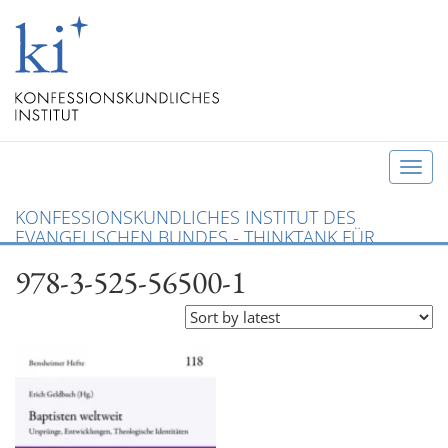
T
o
KONFESSIONSKUNDLICHES INSTITUT DES
g
EVANGELISCHEN BUNDES - THINKTANK FÜR
g
CHRISTLICHE KONFESSIONEN UND ÖKUMENE
978-3-525-56500-1
l
e
n
a
v
i
g
a