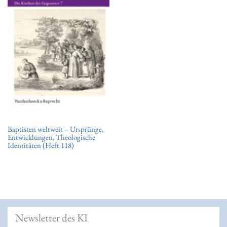
t
i
o
n
Baptisten weltweit – Ursprünge,
Entwicklungen, Theologische
Identitäten (Heft 118)
Newsletter des KI