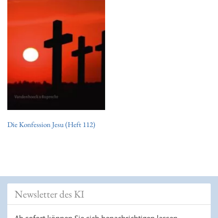
t
i
o
n
Die Konfession Jesu (Heft 112)
Newsletter des KI
Ab sofort können Sie sich benachrichtigen lassen,