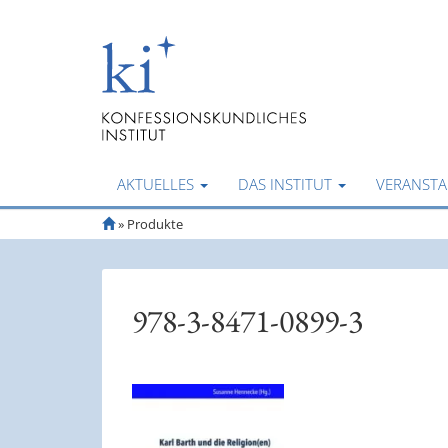
AKTUELLES
DAS INSTITUT
VERANST
S
»
Produkte
t
a
r
t
978-3-8471-0899-3
s
e
i
t
e