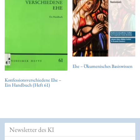
t
i
o
n
Ehe – Ökumenisches Basiswissen
Konfessionsverschiedene Ehe –
Ein Handbuch (Heft 61)
Newsletter des KI