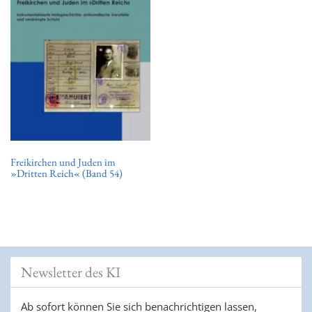
t
i
o
n
Freikirchen und Juden im
»Dritten Reich« (Band 54)
Newsletter des KI
Ab sofort können Sie sich benachrichtigen lassen,