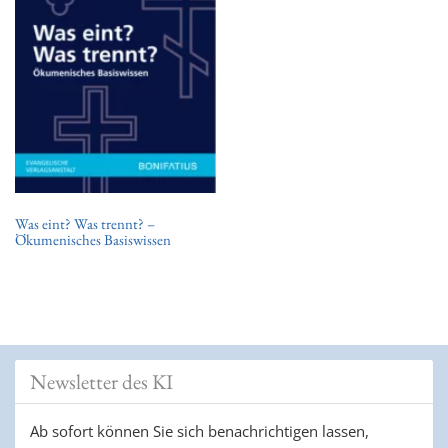
t
i
o
n
Was eint? Was trennt? –
Ökumenisches Basiswissen
Newsletter des KI
Ab sofort können Sie sich benachrichtigen lassen,