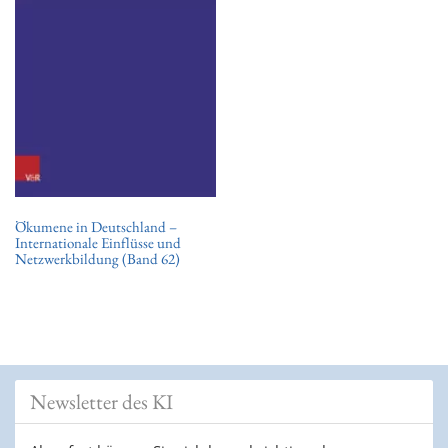
t
i
o
n
Ökumene in Deutschland –
Internationale Einflüsse und
Netzwerkbildung (Band 62)
Newsletter des KI