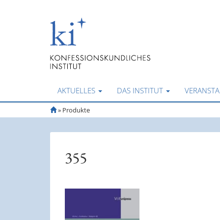
AKTUELLES
DAS INSTITUT
VERANST
S
»
Produkte
t
a
r
t
355
s
e
i
t
e