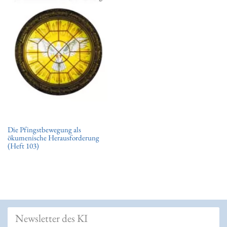
t
i
o
n
Die Pfingstbewegung als
ökumenische Herausforderung
(Heft 103)
Newsletter des KI