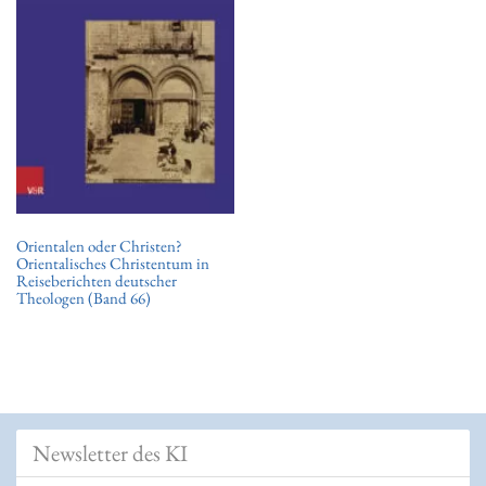
t
i
o
n
Orientalen oder Christen?
Orientalisches Christentum in
Reiseberichten deutscher
Theologen (Band 66)
Newsletter des KI