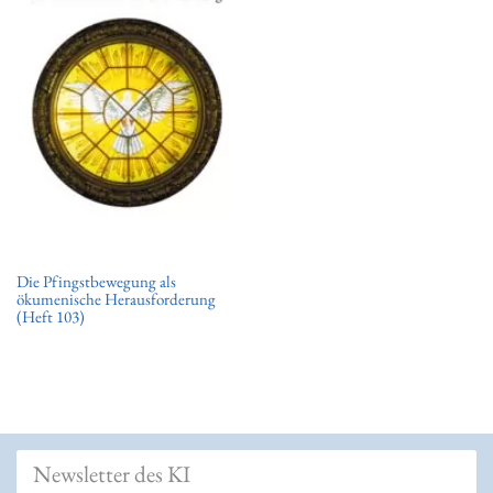
t
i
o
n
Die Pfingstbewegung als
ökumenische Herausforderung
(Heft 103)
Newsletter des KI