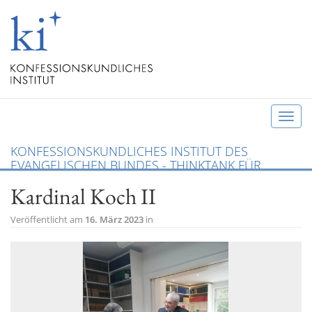
T
o
KONFESSIONSKUNDLICHES INSTITUT DES
g
EVANGELISCHEN BUNDES - THINKTANK FÜR
g
CHRISTLICHE KONFESSIONEN UND ÖKUMENE
Kardinal Koch II
l
e
Veröffentlicht am
16. März 2023
in
n
a
v
i
g
a