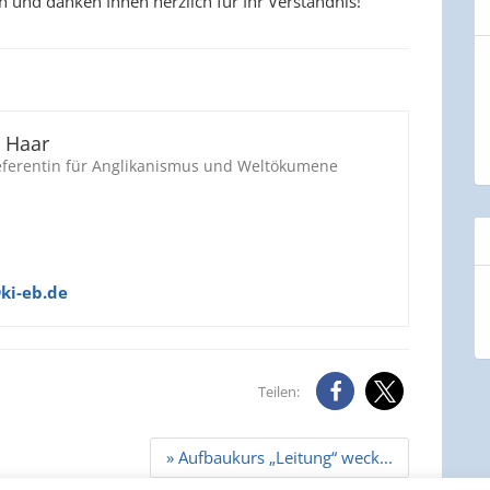
n und danken Ihnen herzlich für Ihr Verständnis!
m Haar
eferentin für Anglikanismus und Weltökumene
ki-eb.de
Teilen:
» Aufbaukurs „Leitung“ weck...