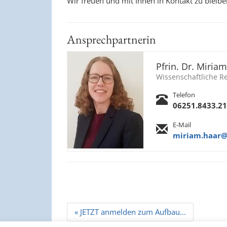
Wir freuen und mit Ihnen in Kontakt zu bleibe
Ansprechpartnerin
Pfrin. Dr. Miria
Wissenschaftliche R
Telefon
06251.8433.21
E-Mail
miriam.haar@
Beitrags
« JETZT anmelden zum Aufbau...