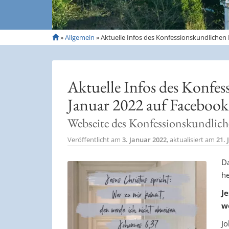
S
»
Allgemein
»
Aktuelle Infos des Konfessionskundlichen 
t
a
r
t
Aktuelle Infos des Konfes
s
e
Januar 2022 auf Facebook
i
t
Webseite des Konfessionskundlich
e
Veröffentlicht am
3. Januar 2022
, aktualisiert am
21.
Da
he
J
w
Jo