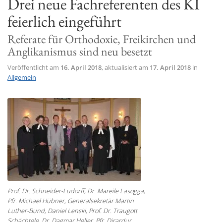
Drei neue Fachreferenten des KI
t
feierlich eingeführt
i
Referate für Orthodoxie, Freikirchen und
o
Anglikanismus sind neu besetzt
n
Veröffentlicht am
16. April 2018
, aktualisiert am
17. April 2018
in
Allgemein
Prof. Dr. Schneider-Ludorff, Dr. Mareile Lasogga,
Pfr. Michael Hübner, Generalsekretär Martin
Luther-Bund, Daniel Lenski, Prof. Dr. Traugott
Schächtele, Dr. Dagmar Heller, Pfr. Dirardur