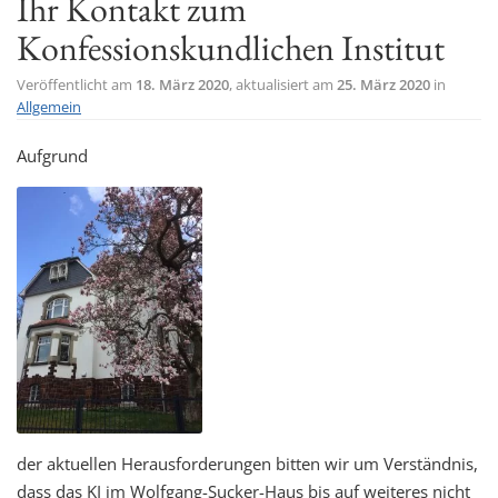
Ihr Kontakt zum
t
Konfessionskundlichen Institut
i
o
Veröffentlicht am
18. März 2020
, aktualisiert am
25. März 2020
in
Allgemein
n
Aufgrund
der aktuellen Herausforderungen bitten wir um Verständnis,
dass das KI im Wolfgang-Sucker-Haus bis auf weiteres nicht