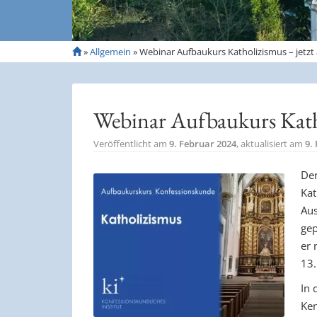
S
»
Allgemein
»
Webinar Aufbaukurs Katholizismus – jetz
t
a
r
t
Webinar Aufbaukurs Kath
s
e
Veröffentlicht am
9. Februar 2024
, aktualisiert am
9.
i
t
De
e
Kat
Aus
gep
er 
13.
In 
Ken