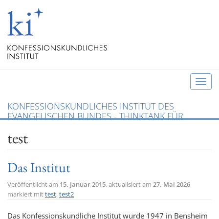
T
o
KONFESSIONSKUNDLICHES INSTITUT DES
g
EVANGELISCHEN BUNDES - THINKTANK FÜR
g
CHRISTLICHE KONFESSIONEN UND ÖKUMENE
test
l
e
n
Das Institut
a
v
Veröffentlicht am
15. Januar 2015
, aktualisiert am
27. Mai 2026
i
markiert mit
test
,
test2
g
Das Konfessionskundliche Institut wurde 1947 in Bensheim
a