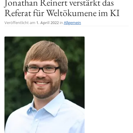
Jonathan Reinert verstärkt das
t
Referat für Weltökumene im KI
i
o
Veröffentlicht am
1. April 2022
in
Allgemein
n