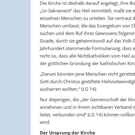
Die Kirche ist deshalb darauf angelegt, ihre B
„Ur-Sakrament“ das Heil vermittelt, maßt sie e
einzelnen Menschen zu urteilen. Sie vertraut 
Menschen umfasst, die das Evangelium von Chr
suchen und dem Ruf ihres Gewissens folgend d
Gnade, durch sie geheimnisvoll auf das Volk G
Jahrhundert stammende Formulierung, dass es „
nicht so, dass alle Nichtkatholiken vom Heil
der göttlichen Gründung der katholischen Kirc
„Darum könnten jene Menschen nicht gerettet 
Gott durch Christus gestiftete Heilsnotwendigke
ausharren wollten.“ (LG 14)
Nur diejenigen, die „der Gemeinschaft der Kirch
annehmen und in ihrem sichtbaren Verband mit
leitet, verbunden sind“ (LG 14) können vollk
wird.
Der Ursprung der Kirche