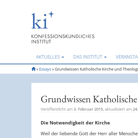
AKTUELLES
DAS INSTITUT
VERANST
S
»
Essays
»
Grundwissen Katholische Kirche und Theolog
t
a
r
t
Grundwissen Katholische
s
e
Veröffentlicht am
3. Februar 2015
, aktualisiert am
24
i
t
Die Notwendigkeit der Kirche
e
Weil der liebende Gott der Herr aller Mensche