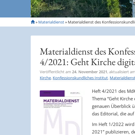
S
»
Materialdienst
»
Materialdienst des Konfessionskundlic
t
a
r
t
Materialdienst des Konfes
s
e
4/2021: Geht Kirche digit
i
t
Veröffentlicht am
24. November 2021
, aktualisiert a
e
Kirche
,
Konfessionskundliches Institut
,
Materialdiens
Heft 4/2021 des MdKI
Thema “Geht Kirche d
genauen Überblick üb
das Editorial, die au
Im Heft 1/2022 wird
2021” publizieren, 