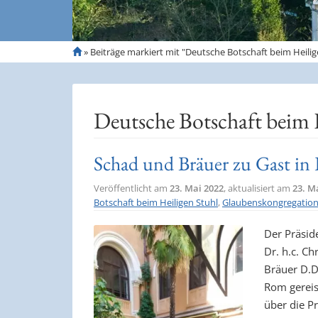
S
»
Beiträge markiert mit "Deutsche Botschaft beim Heilig
t
a
r
t
Deutsche Botschaft beim 
s
e
i
Schad und Bräuer zu Gast i
t
e
Veröffentlicht am
23. Mai 2022
, aktualisiert am
23. M
Botschaft beim Heiligen Stuhl
,
Glaubenskongregatio
Der Präsid
Dr. h.c. Ch
Bräuer D.D
Rom gereis
über die 