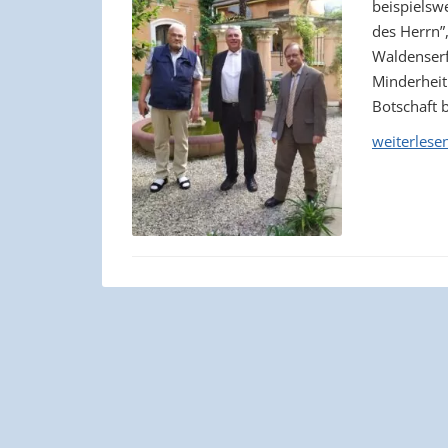
beispiels
des Herrn”,
Waldenserf
Minderheit
Botschaft b
weiterlese