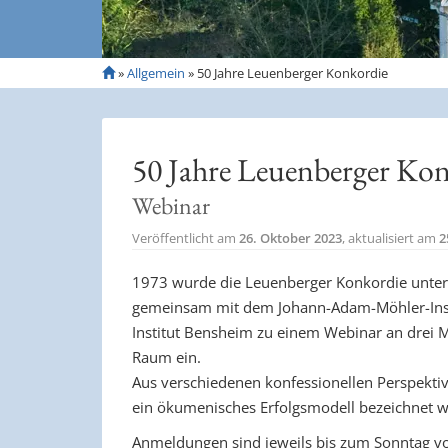
S
»
Allgemein
»
50 Jahre Leuenberger Konkordie
t
a
r
t
50 Jahre Leuenberger Ko
s
e
Webinar
i
t
Veröffentlicht am
26. Oktober 2023
, aktualisiert am
2
e
1973 wurde die Leuenberger Konkordie unterze
gemeinsam mit dem Johann-Adam-Möhler-Inst
Institut Bensheim zu einem Webinar an drei M
Raum ein.
Aus verschiedenen konfessionellen Perspektiv
ein ökumenisches Erfolgsmodell bezeichnet 
Anmeldungen sind jeweils bis zum Sonntag v